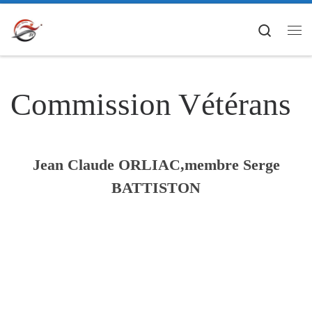
Passer au contenu
Search
Me
Commission Vétérans
Jean Claude ORLIAC,membre Serge
BATTISTON