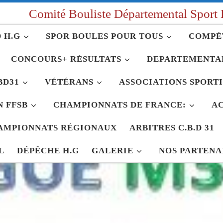
Comité Bouliste Départemental Sport 
 H.G
SPOR BOULES POUR TOUS
COMPÉ
CONCOURS+ RÉSULTATS
DEPARTEMENTA
BD31
VÉTÉRANS
ASSOCIATIONS SPORT
 FFSB
CHAMPIONNATS DE FRANCE:
AC
AMPIONNATS RÉGIONAUX
ARBITRES C.B.D 31
L
DÉPÊCHE H.G
GALERIE
NOS PARTENA